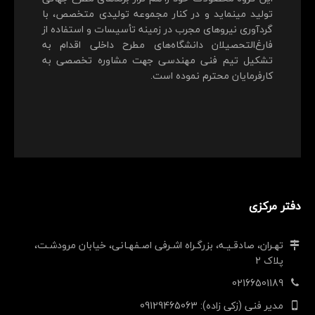
تولید می‎نماید و در کنار مجموعه تولیدی متخصص، با
گردآوری نیروهای مجرب در زمینه تأسیسات و استفاده از
فارغ‌التحصیلان دانشگاه‌های مطرح داخلی اقدام به
تشکیل تیم فنی مهندسی جهت مشاوره تخصصی به
کارفرمایان محترم نموده است.
دفتر مرکزی
تهـران، صادقـیـه، بزرگـراه اشـرفی اصـفهـانی، خیابان مرودشـت،
پلاک 2
02166501189
مدیر فنی (زکی زاده): 09129465063