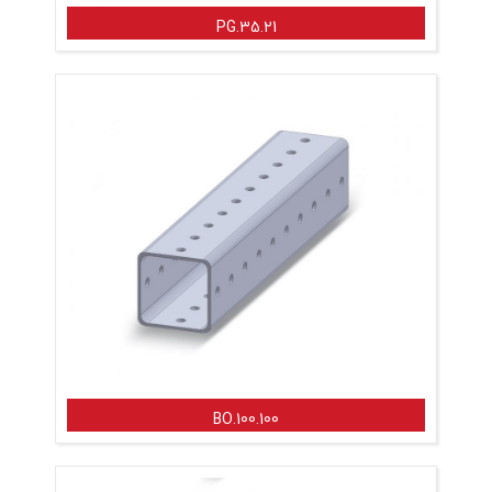
PG.35.21
BO.100.100