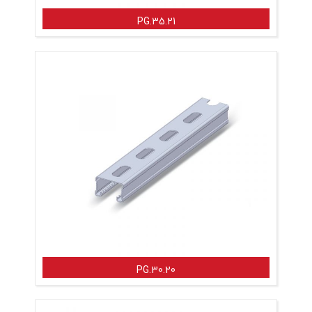
PG.35.21
PG.30.20