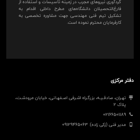
گردآوری نیروهای مجرب در زمینه تأسیسات و استفاده از
فارغ‌التحصیلان دانشگاه‌های مطرح داخلی اقدام به
تشکیل تیم فنی مهندسی جهت مشاوره تخصصی به
کارفرمایان محترم نموده است.
دفتر مرکزی
تهـران، صادقـیـه، بزرگـراه اشـرفی اصـفهـانی، خیابان مرودشـت،
پلاک 2
02166501189
مدیر فنی (زکی زاده): 09129465063