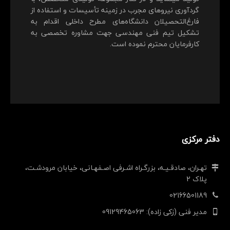
گردآوری نیروهای مجرب در زمینه تأسیسات و استفاده از
فارغ‌التحصیلان دانشگاه‌های مطرح داخلی اقدام به
تشکیل تیم فنی مهندسی جهت مشاوره تخصصی به
کارفرمایان محترم نموده است.
دفتر مرکزی
تهـران، صادقـیـه، بزرگـراه اشـرفی اصـفهـانی، خیابان مرودشـت،
پلاک 2
02166501189
مدیر فنی (زکی زاده): 09129465063